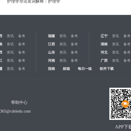
护理学导论名词解释：护理学
西
资讯
备考
福建
资讯
备考
辽宁
资讯
备考
南
资讯
备考
江西
资讯
备考
湖南
资讯
备考
西
资讯
备考
山东
资讯
备考
河北
资讯
备考
江
资讯
备考
河南
资讯
备考
广西
资讯
备考
疆
资讯
备考
指南
邮箱
每日一练
软件下载
帮助中心
o365@cdeledu.com
APP下