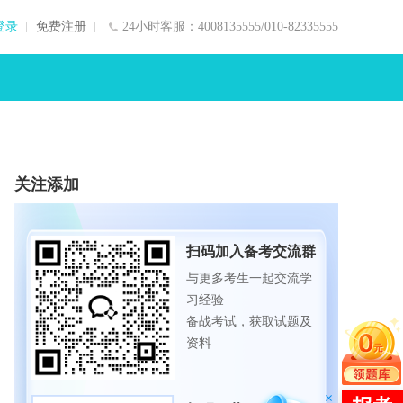
登录
免费注册
24小时客服：4008135555/010-82335555
关注添加
扫码加入备考交流群
与更多考生一起交流学
习经验
备战考试，获取试题及
资料