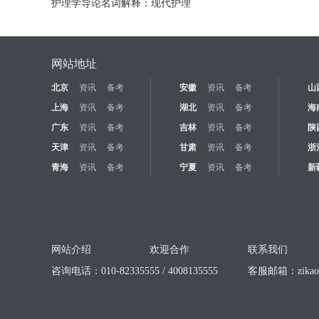
护理学导论名词解释：现代护理
网站地址
北京
资讯
备考
安徽
资讯
备考
山
上海
资讯
备考
湖北
资讯
备考
海
广东
资讯
备考
吉林
资讯
备考
陕
天津
资讯
备考
甘肃
资讯
备考
浙
青海
资讯
备考
宁夏
资讯
备考
新
网站介绍
欢迎合作
联系我们
咨询电话：010-82335555 / 4008135555
客服邮箱：
zika