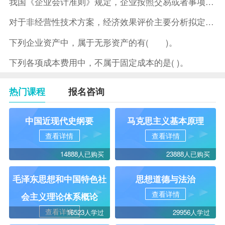
我国《企业会计准则》规定，企业按照交易或者事项的经济特征确定
对于非经营性技术方案，经济效果评价主要分析拟定方案的( )。
下列企业资产中，属于无形资产的有( )。
下列各项成本费用中，不属于固定成本的是( )。
热门课程
报名咨询
中国近现代史纲要
马克思主义基本原理
查看详情
查看详情
14888人已购买
23888人已购买
毛泽东思想和中国特色社
思想道德与法治
查看详情
会主义理论体系概论
查看详情
16523人学过
29956人学过