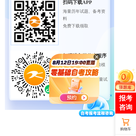
扫码下载APP
海量历年试题、备考资
料
免费下载领取
扫码进入微信小程序
每日练题巩固、考前模
拟实战
免费体验自考365海量试
题
购物车