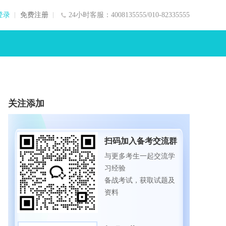
登录
免费注册
24小时客服：4008135555/010-82335555
关注添加
扫码加入备考交流群
与更多考生一起交流学
习经验
备战考试，获取试题及
资料