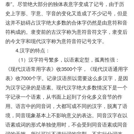
泰”。尽管绝大部分的独体表意字变成了记号，由于历
史上字形、字意、字音的变化又造成了不少记号，但是
这并不妨碍占汉字绝大多数的合体字仍然是由意符和音
符构成的。隶变前的古汉字称为意符音符文字，隶变后
的今文字和现代汉字称为意符音符记号文字。
4.汉字的特点：
（1）汉字符号繁多，以语素定型，孤离性强：
《
现代汉语
常用字表》收3500个字，《现代汉语通用字
表》收7000个字。记录汉语所以需要这么多汉字，是因
为汉字记录的是语素。现代汉字绝大多数情况下是一个
字记录一个语素，从书面上起到了分化多义音节的作
用。语言中的同音词，大都写成不同的汉字，脱离了语
境，同音现象基本上不影响意义的表达。同音汉字在以
语素或词的形式单独使用时，不会受到同音语素或同音
词的干扰，所以可以不进行词的定型，不实行分词连