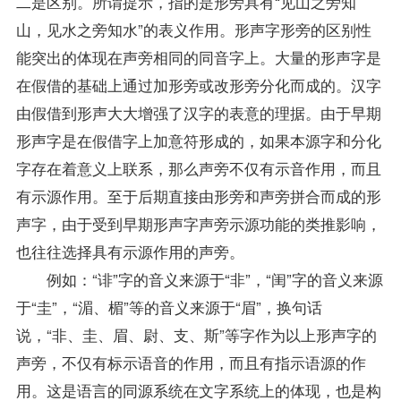
二是区别。所谓提示，指的是形旁具有“见山之旁知
山，见水之旁知水”的表义作用。形声字形旁的区别性
能突出的体现在声旁相同的同音字上。大量的形声字是
在假借的基础上通过加形旁或改形旁分化而成的。汉字
由假借到形声大大增强了汉字的表意的理据。由于早期
形声字是在假借字上加意符形成的，如果本源字和分化
字存在着意义上联系，那么声旁不仅有示音作用，而且
有示源作用。至于后期直接由形旁和声旁拼合而成的形
声字，由于受到早期形声字声旁示源功能的类推影响，
也往往选择具有示源作用的声旁。
例如：“诽”字的音义来源于“非”，“闺”字的音义来源
于“圭”，“湄、楣”等的音义来源于“眉”，换句话
说，“非、圭、眉、尉、支、斯”等字作为以上形声字的
声旁，不仅有标示语音的作用，而且有指示语源的作
用。这是语言的同源系统在文字系统上的体现，也是构