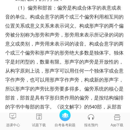
（1）偏旁和部首：偏旁是构成合体字的表意或表
音的单位。构成会意字的两个或三个偏旁利用相互间的
位置关系或意义关系来表示词义。构成形声字的两个偏
旁被分别称为形旁和声旁，形旁用来表示所记录的词的
意义或类别，声旁用来表示词的读音。构成会意字的两
个或三个偏旁和形声字的形旁绝大多数是独体字。独体
字是封闭型的，数量有限。形声字的声旁是开放性的，
从构字原则上说，形声字可以用任何一个独体字或会意
字作声旁，也可以用形声字作声旁，构成新的形声字，
所以形声字的声旁比形旁要多得多。偏旁系统的核心是
部首，部首是具有字形归类作用的偏旁，是按结构编排
的字书中每部的首字。《说文解字》的540部，从部首
的设立到各部的收字，遵循的是文字学的原则。《字
汇》、《康熙字典》等字书的214部，从部首的设立到
选课中心
试题下载
自考备考刷题
报名预约
App下载