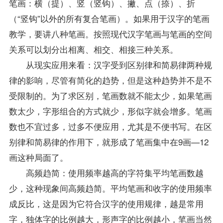
笔画：横（提）、竖（竖钩）、撇、点（捺）、折
（“竖钩”以外的所有复合笔画）。如果用于汉字的笔画
教学，要讲八种笔画。按照现代汉字笔画与笔画的空间
关系可以划分出相离、相交、相接三种关系。
从现实应用来看：汉字受到区别律和简易律两种规
律的影响，尽管有简化的趋势，但是这种趋势并不是不
受限制的。为了求区别，笔画数就不能太少，如果笔画
数太少，字形组合的方式就少，形似字就会增多。笔画
数也不宜过多，过多不便应用，尤其是不便书写。在区
别律和简易律的作用下，就形成了笔画集中在9画—12
画这种局面了。
高频趋简：使用频率越高的字符集平均笔画数越
少，这种现象间高频趋简。平均笔画和收字的使用频率
成反比，这是因为它符合汉字的使用规律，越是常用
字，独体字的比例越大，形声字的比例越小，笔画当然