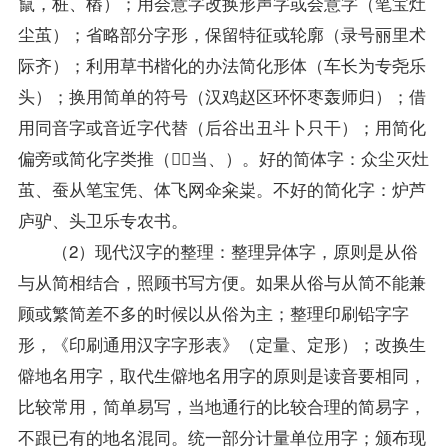
竄，桩、樁）；用会意字改换形声字或会意字（笔宝灶
尘茧）；省略部分字形，保留特征或轮廓（录号丽里术
际齐）；利用草书楷化的办法简化形体（车长为专尧乐
头）；换用简单的符号（汉鸡赵区环怀枣轰师归）；借
用同音字或音近字代替（后谷出丑斗卜只干）；用简化
偏旁或简化字类推（，当、）。好的简体字：众尘灭灶
茧、蚕从笔宝凭、体飞网伞籴粜。不好的简化字：炉芦
庐驴、头卫乐专农书。
（2）现代汉字的整理：整理异体字，原则是从俗
与从简相结合，照顾书写方便。如果从俗与从简不能兼
顾或繁简差不多的时候以从俗为主；整理印刷铅字字
形，《印刷通用汉字字形表》（定量、定形）；改换生
僻地名用字，取代生僻地名用字的原则是读音要相同，
比较常用，简单易写，当地通行的比较合理的简易字，
不跟已有的地名混同。统一部分计量单位用字；颁布现