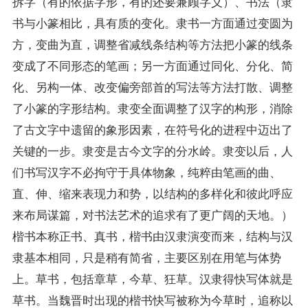
拆字（有的依据字形，有的还要兼顾字义）、书法（隶
书与小篆相比，具有质的变化。隶书一方面通过变圆为
方，变曲为直，调整省减线条结构等方法把小篆的线条
变成了不同形态的笔画；另一方面通过同化、分化、简
化、另构一体、改变偏旁部首的写法等方法打散、调整
了小篆的字形结构。隶变全面调整了汉字的构形，消除
了古文字中遗留的象形因素，在符号化的进程中迈出了
关键的一步。隶变是古今文字的分水岭。隶变以后，人
们书写汉字不必拘守于具体物象，纯粹由笔画的曲、
直、伸、缩来表现力和势，以结构的多样化和彼此呼应
来布局谋篇，对书法艺术的追求有了更广阔的天地。）
楷书本称正书、真书，楷书由汉隶演变而来，结构与汉
隶基本相同，只是稍有简省，主要区别在用笔与体势
上。草书，包括章草，今草、狂草。汉隶得快写体就是
草书。当魏晋时出现的楷书快写被称为今草时，追称以