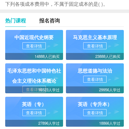
下列各项成本费用中，不属于固定成本的是( )。
热门课程
报名咨询
中国近现代史纲要
马克思主义基本原理
查看详情
查看详情
14888人已购买
23888人已购买
毛泽东思想和中国特色社
思想道德与法治
查看详情
会主义理论体系概论
查看详情
16523人学过
29956人学过
英语（专）
英语（专升本）
查看详情
查看详情
27896人学过
18866人学过