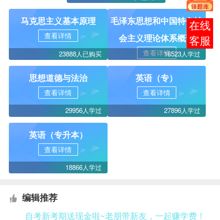
马克思主义基本原理
毛泽东思想和中国特色社
在线
查看详情
会主义理论体系概论
客服
查看详情
23888人已购买
16523人学过
思想道德与法治
英语（专）
查看详情
查看详情
29956人学过
27896人学过
英语（专升本）
查看详情
18866人学过
编辑推荐
自考新考期送现金啦~老朋带新友，一起赚学费！