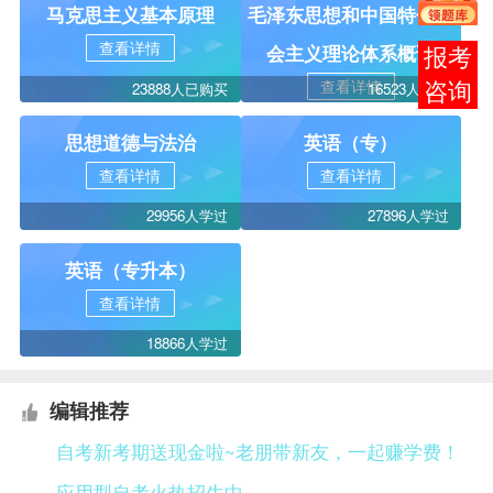
马克思主义基本原理
毛泽东思想和中国特色社
查看详情
会主义理论体系概论
在线
查看详情
23888人已购买
16523人学过
客服
思想道德与法治
英语（专）
查看详情
查看详情
29956人学过
27896人学过
英语（专升本）
查看详情
18866人学过
编辑推荐
自考新考期送现金啦~老朋带新友，一起赚学费！
应用型自考火热招生中