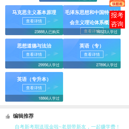
马克思主义基本原理
毛泽东思想和中国特色社
报考
查看详情
会主义理论体系概论
咨询
查看详情
23888人已购买
16523人学过
思想道德与法治
英语（专）
查看详情
查看详情
29956人学过
27896人学过
英语（专升本）
查看详情
18866人学过
编辑推荐
自考新考期送现金啦~老朋带新友，一起赚学费！