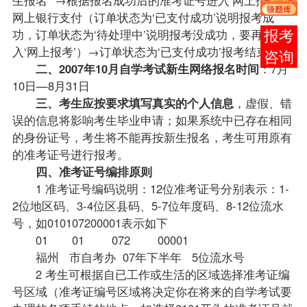
网上银行支付（订单状态为‘已支付成功’说明报考成
功，订单状态为‘待处理中’说明报考没成功，要再进
在线
入‘网上报考’）→订单状态为‘已支付成功’报考结束。
客服
二、2007年10月自学考试新生网络报名时间
：7月
10日—8月31日
三、考生应按要求填写真实的个人信息
，虚假、错
误的信息将影响考生毕业申请；如果系统中已存在相同
的身份证号，考生将不能再按新生报名，考生可用原有
的准考证号进行报考。
四、准考证号编排原则
1 准考证号编码说明：12位准考证号分别表示：1-
2位地区码、3-4位区县码、5-7位年度码、8-12位流水
号，如010107200001表示如下
01 01 072 00001
福州 市
自考办
07年下半年 5位流水号
2 考生可根据自已工作或生活的区域选择准考证编
号区域（准考证编号区域将决定你在将来的自学考试要