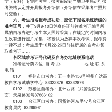
学（专科）专业的考生，报考前应到当地卫生局进行报
考资格认定并开具报考介绍信（介绍信在采集考生照片
时交验）。
六、考生报名报考成功后，应记下报名系统所编的
准考证号
，并于9月9-10日凭身份证前往准考证编号所
属的自考办进行考生本人照片采集；在规定的时间内考
生没有进行照片采集，将被认为放弃本次考试，报考费
一律不退；考生应于10月22-26日前往所属的自考办领
取准考证……
各区域准考证号代码及自考办地址联系电话
准考证号前四位 自 考 办 地 址 联 系
电 话
0101 福州市自考办：五一南路156号福州广达高
教自学考试助学中心 83322876 83332876
0102 鼓楼区自考办：北环西路（武警医院对
面）天泉路32号87866162
0103 台江区自考办：国货路河东里47号台江区
教育局内 83269961