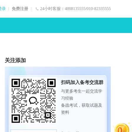
登录
免费注册
24小时客服：4008135555/010-82335555
关注添加
扫码加入备考交流群
与更多考生一起交流学
习经验
备战考试，获取试题及
资料