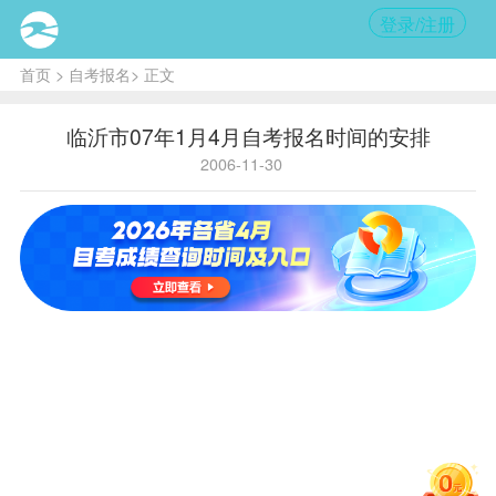
登录/注册
首页
>
自考报名
> 正文
临沂市07年1月4月自考报名时间的安排
2006-11-30
核心
提
示:
2007
年1月份
高等教
育自学
考试
报
名
时间
为12月
2日至3