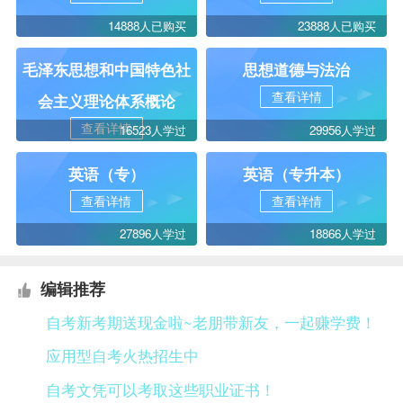
14888人已购买
23888人已购买
毛泽东思想和中国特色社
思想道德与法治
查看详情
会主义理论体系概论
查看详情
16523人学过
29956人学过
英语（专）
英语（专升本）
查看详情
查看详情
27896人学过
18866人学过
编辑推荐
自考新考期送现金啦~老朋带新友，一起赚学费！
应用型自考火热招生中
自考文凭可以考取这些职业证书！