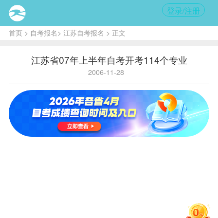
登录/注册
首页
>
自考报名
>
江苏自考报名
> 正文
江苏省07年上半年自考开考114个专业
2006-11-28
核心提
示:
今年下
半年自考
的
成绩
已
于本月23
日公布，
考生可拨
打
16883939
热线电话