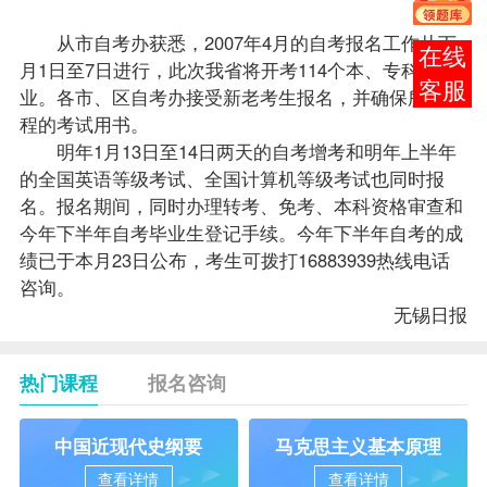
咨询。
从市
自考办
获悉，2007年4月的
自考报名
工作从下
在线
月1日至7日进行，此次我省将开考114个本、专科专
客服
业。各市、区
自考办
接受新老考生报名，并确保所报
课
程
的考试用书。
明年1月13日至14日两天的自考增考和明年上半年
的全国英语等级考试、全国计算机等级考试也同时报
名。报名期间，同时办理
转考
、
免考
、本科资格审查和
今年下半年自考
毕业生
登记手续。今年下半年自考的成
绩已于本月23日公布，考生可拨打16883939热线电话
咨询。
无锡日报
热门课程
报名咨询
中国近现代史纲要
马克思主义基本原理
查看详情
查看详情