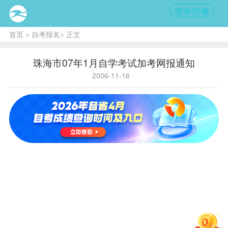
登录/注册
首页
>
自考报名
> 正文
珠海市07年1月自学考试加考网报通知
2006-11-16
核
心提
示:
明年
1月
6日
至
12
日，
考生