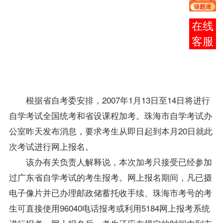
可以
到
报
在线
名
点
客服
领取
应考
通知
单
。
根据省自考委安排，2007年1月13日至14日将进行
自学考试全国统考和省设
课程
加考。珠海市自学考试办
公室昨天发布消息，要求考生从即日起到本月20日就此
次考试进行网上
报名
。
该办有关负责人解释说，本次加考只接受已经参加
过广东省自学考试的考生
报考
。网上报名期间，凡已摄
电子像片并已办理邮政储蓄托收手续、珠海市考号的考
生可直接使用96040电话
报考
或利用5184网上报考系统