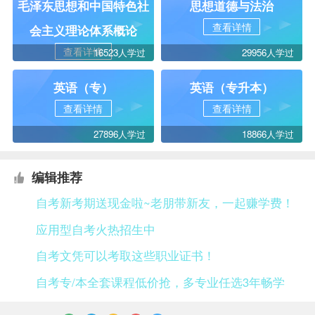
毛泽东思想和中国特色社
思想道德与法治
查看详情
会主义理论体系概论
查看详情
16523人学过
29956人学过
英语（专）
英语（专升本）
查看详情
查看详情
27896人学过
18866人学过
编辑推荐
自考新考期送现金啦~老朋带新友，一起赚学费！
应用型自考火热招生中
自考文凭可以考取这些职业证书！
自考专/本全套课程低价抢，多专业任选3年畅学