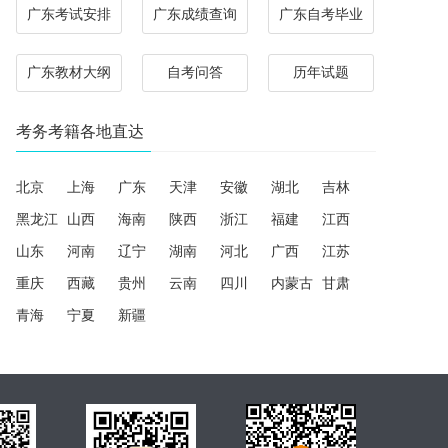
广东考试安排
广东成绩查询
广东自考毕业
广东教材大纲
自考问答
历年试题
考务考籍各地直达
北京
上海
广东
天津
安徽
湖北
吉林
黑龙江
山西
海南
陕西
浙江
福建
江西
山东
河南
辽宁
湖南
河北
广西
江苏
重庆
西藏
贵州
云南
四川
内蒙古
甘肃
青海
宁夏
新疆