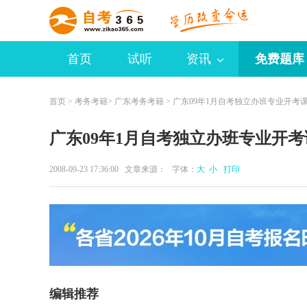
首页
试听
资讯
免费题库
首页
>
考务考籍
>
广东考务考籍
> 广东09年1月自考独立办班专业开考
广东09年1月自考独立办班专业开
2008-09-23 17:36:00 文章来源： 字体：
大
小
打印
编辑推荐