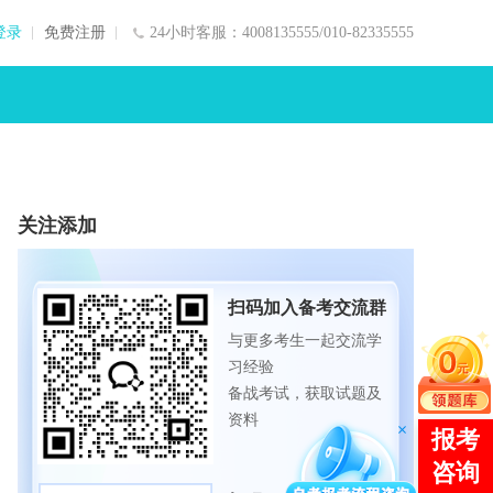
登录
免费注册
24小时客服：4008135555/010-82335555
关注添加
扫码加入备考交流群
与更多考生一起交流学
习经验
备战考试，获取试题及
资料