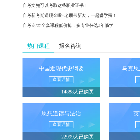
自考文凭可以考取这些职业证书！
自考新考期送现金啦~老朋带新友，一起赚学费！
自考专/本全套课程低价抢，多专业任选3年畅学
热门课程
报名咨询
中国近现代史纲要
马克思
查看详情
14888人已购买
思想道德与法治
英
查看详情
22999人已购买