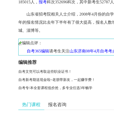
185015人，
报考
科次352696科次，其中新考生52787
山东省招考院相关人士介绍，2008年4月份的自学
年的报名情况比去年下半年有了很大提高，报名人数增
城、淄博等。
编辑点评：
自考365编辑
请考生关注
山东济南08年4月自考
编辑推荐
自考文凭可以考取这些职业证书！
自考新考期送现金啦~老朋带新友，一起赚学费！
自考专/本全套课程低价抢，多专业任选3年畅学
热门课程
报名咨询