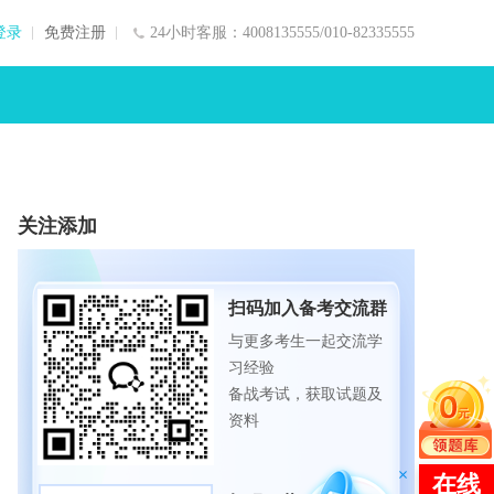
登录
免费注册
24小时客服：4008135555/010-82335555
关注添加
扫码加入备考交流群
与更多考生一起交流学
习经验
备战考试，获取试题及
资料