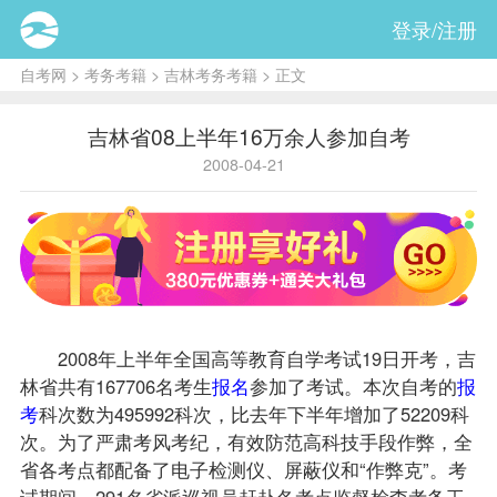
登录/注册
自考网
>
考务考籍
>
吉林考务考籍
> 正文
吉林省08上半年16万余人参加自考
2008-04-21
2008年上半年全国高等教育自学考试19日开考，吉
林省共有167706名考生
报名
参加了考试。本次自考的
报
考
科次数为495992科次，比去年下半年增加了52209科
次。为了严肃考风考纪，有效防范高科技手段作弊，全
省各考点都配备了电子检测仪、屏蔽仪和“作弊克”。考
试期间，291名省派巡视员赶赴各考点监督检查考务工