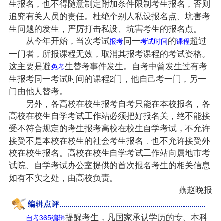
生报名，也不得随意制定附加条件限制考生报名，否则
追究有关人员的责任。杜绝个别人私设报名点、坑害考
生问题的发生，严厉打击私设、坑害考生的报名点。
从今年开始，当次考试
同一
的
超过
报考
考试时间
课程
一门者，所报课程无效，取消其报考课程的考试资格。
这主要是避
生替考事件发生。自考中曾发生过有考
免考
生报考同一考试时间的课程2门，他自己考一门，另一
门由他人替考。
另外，各高校在校生报考自考只能在本校报名，各
高校在校生自学考试工作站必须把好报名关，绝不能接
受不符合规定的考生报考高校在校生自学考试，不允许
接受不是本校在校生的社会考生报名，也不允许接受外
校在校生报名。高校在校生自学考试工作站向属地市考
试院、自学考试办公室提供的首次报名考生的相关信息
如有不实之处，由高校负责。
燕赵晚报
提醒考生，凡国家承认学历的专、本科
自考365编辑