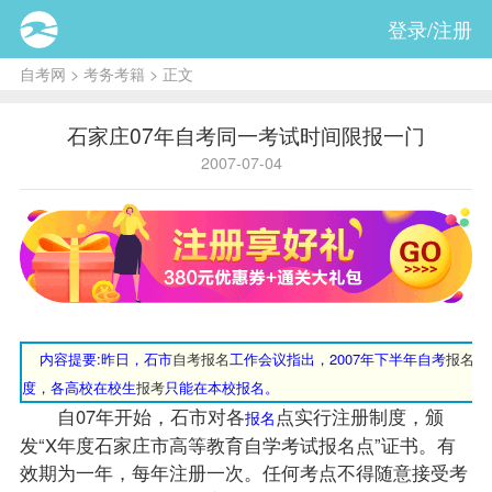
登录/注册
自考网
>
考务考籍
> 正文
石家庄07年自考同一考试时间限报一门
2007-07-04
内容提要
:昨日，石市
自考报名
工作会议指出，2007年下半年自考
报名
将
度，各高校在校生
报考
只能在本校报名。
自07年开始，石市对各
点实行注册制度，颁
报名
发“X年度石家庄市高等教育自学考试报名点”证书。有
效期为一年，每年注册一次。任何考点不得随意接受考