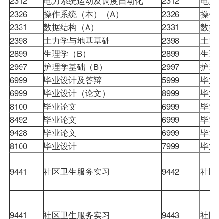
2312
电力系统运动及调度自动化
2312
电力
2326
操作系统
（本）（A）
2326
操
2331
数据结构
（A）
2331
数
2398
土力学与地基基础
2398
土
2899
生理学（B）
2899
生
2997
护理学基础（B）
2997
护
6999
毕业设计及答辩
5999
毕
6999
毕业设计（论文）
8999
毕
8100
毕业论文
6999
毕
8492
毕业论文
6999
毕
9428
毕业论文
6999
毕
8100
毕业设计
7999
毕
9441
社区卫生服务实习
9442
社区
9441
社区卫生服务实习
9443
社区