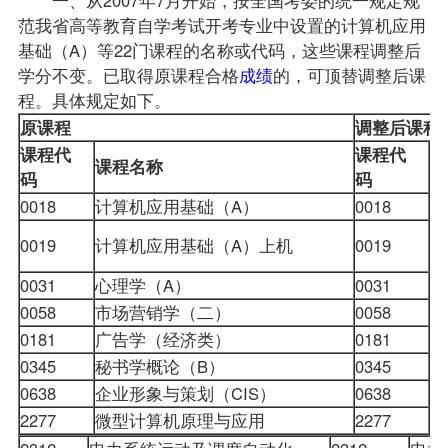
范我省高等教育自学考试开考专业中设置的
计算机应用
基础
（A）等22门课程的名称或代码，这些课程调整后
学分不变。已取得原课程合格
成绩
的，可顶替调整后课
程。具体规定如下。
原课程
调整后课程
课程
代
课程
代
课程名称
课
码
码
0018
计算机应用基础（A）
0018
计
0019
计算机应用基础（A）上机
0019
0031
心理学（A）
0031
0058
市场营销学
（二）
0058
0181
广告学（经济类）
0181
0345
秘书学概论（B）
0345
0638
企业形象与策划（CIS）
0638
2277
微型计算机原理与应用
2277