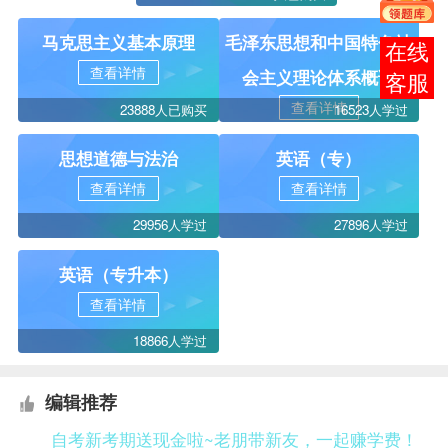
马克思主义基本原理
毛泽东思想和中国特色社
报考
查看详情
会主义理论体系概论
咨询
查看详情
23888人已购买
16523人学过
思想道德与法治
英语（专）
查看详情
查看详情
29956人学过
27896人学过
英语（专升本）
查看详情
18866人学过
编辑推荐
自考新考期送现金啦~老朋带新友，一起赚学费！