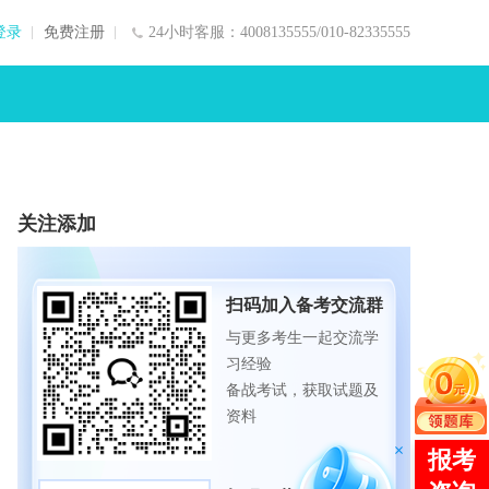
登录
免费注册
24小时客服：4008135555/010-82335555
关注添加
扫码加入备考交流群
与更多考生一起交流学
习经验
备战考试，获取试题及
资料