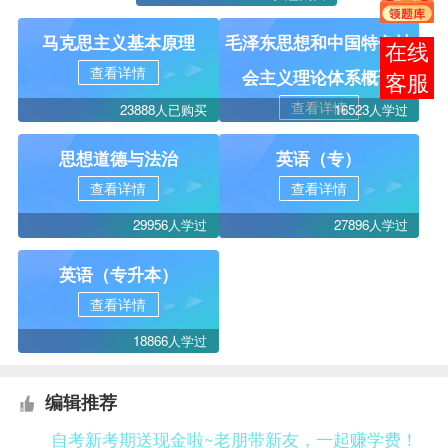
马克思主义基本原理
毛泽东思想和中国特色社
报考
查看详情
会主义理论体系概论
咨询
查看详情
23888人已购买
16523人学过
思想道德与法治
英语（专）
查看详情
查看详情
29956人学过
27896人学过
英语（专升本）
查看详情
18866人学过
编辑推荐
自考新考期送现金啦~老朋带新友，一起赚学费！