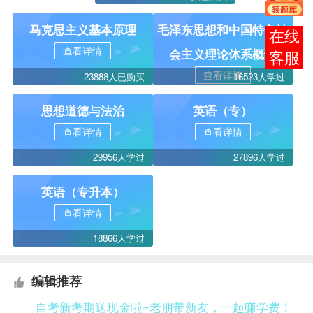
马克思主义基本原理
毛泽东思想和中国特色社
报考
查看详情
会主义理论体系概论
咨询
查看详情
23888人已购买
16523人学过
思想道德与法治
英语（专）
查看详情
查看详情
29956人学过
27896人学过
英语（专升本）
查看详情
18866人学过
编辑推荐
自考新考期送现金啦~老朋带新友，一起赚学费！