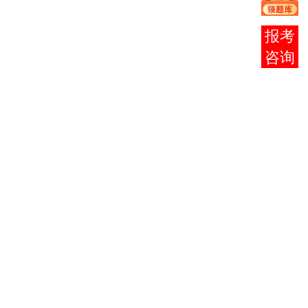
北京
教育
在线
考试
客服
院网
站
（
）
查
询。
考生
如对
成绩
有疑
问，
可于
3月
12
日—