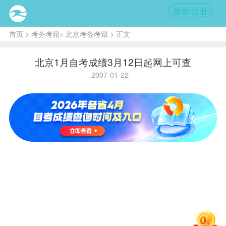
登录/注册
首页
>
考务考籍
>
北京考务考籍
> 正文
北京1月自考成绩3月12日起网上可查
2007-01-22
核
心提
示:
1
月自
考
成
绩
自
3月
12
日起
可在