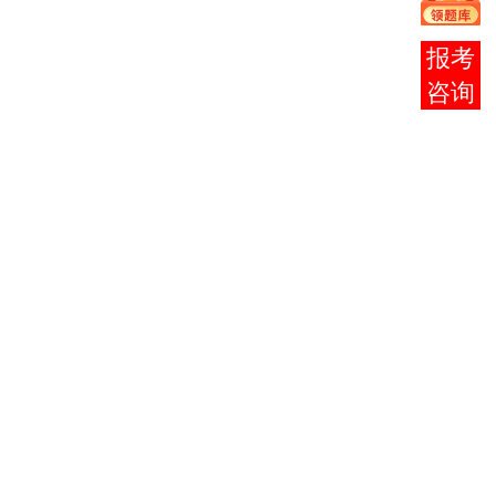
查询
本人
在线
的
考
客服
试安
排
，
也可
以持
准考
证
（农
行自
考
卡）
到市
招生
考试
院领