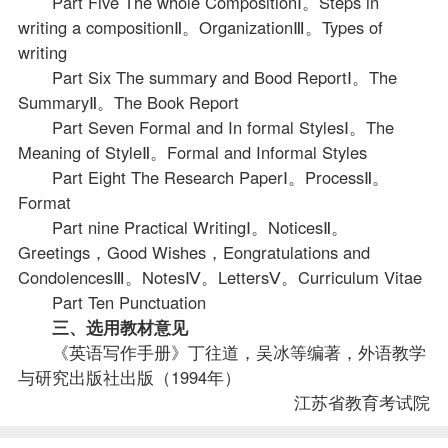
Part Five The whole CompositionⅠ。Steps in
writing a compositionⅡ。OrganizationⅢ。Types of
writing
Part Six The summary and Bood ReportⅠ。The
SummaryⅡ。The Book Report
Part Seven Formal and In formal StylesⅠ。The
Meaning of StyleⅡ。Formal and Informal Styles
Part Eight The Research PaperⅠ。ProcessⅡ。
Format
Part nine Practical WritingⅠ。NoticesⅡ。
Greetings，Good Wishes，Eongratulations and
CondolencesⅢ。NotesⅣ。LettersⅤ。Curriculum Vitae
Part Ten Punctuation
三、选用教材意见
《英语写作手册》丁往道，吴冰等编著，外语教学
与研究出版社出版（1994年）
江苏省教育考试院