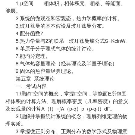
1.μ空间 相体积，相体积元、相格、等能面、
能层。
2.系统的微观态和宏观态，热力学概率的计算。
3.玻耳兹曼的基本假设及玻耳兹曼分布。
4.配分函数Z.
5.热力学量与Z的联系 玻耳兹曼熵公式S=KclnW.
6.单原子分子理想气体的统计讨论。
7.能均分定理。
8.气体热容量理论（经典理论及半量子理论）
9.固体的热容量经典理论。
第五章 系统理论
一、考试内容
1.理解Γ空间的概念，掌握Γ空间，等能面E所包围
相体积的计算方法、理解概率密度（几率密度）的意义
及宏观量的计算A（t）=∫A（p·q）p（p·q·t）dΓ。
2.理解并掌握统计系统的概念，理解列维定理的物
理实质。
3.掌握微正则分布、正则分布的数学形式及物理意