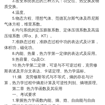
3.改变系统状态的三种方式：功交往、热交换及物
质交换。
4.温度。
5.物态方程、理想气体、范德瓦尔斯气体及昂尼斯
气体方程，维里系数。
6.均匀系统的定压膨胀系数、定体压强系数及高温
压缩系数（即α、β、KT）。
7.准静态过程，准静态过程中功的表达式及计算，
体积功，磁化功。
8.内能、热量，热力学第一定律的表达式及应用。
9.热容量、Cp及Cr.
10.热力学第二定律，可逆与不可逆过程，克劳修
斯表述及开尔文表达、卡诺定理、热力学温标。
11.熵 克劳修斯等式与不等式，熵的存在与计
算，热力学过程中熵差计算及可逆性判别、熵增原理。
第二章 热力学函数及其应用
一、考试要求
1.掌握热力学函数内能、熵、焓、自由能与自由