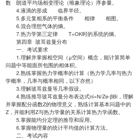
数 朗道平均场相变理论（唯象理论）序参量。
4.液滴的形成 临界半径。
5.多元复相系的平衡条件 相律 相图。
6.混合理想气体的熵。
7.热力学第三定律 T=OK时的系统的熵。
第四章 玻耳兹曼分布
一、考试要求
1.理解并掌握相空间（μ空间）概念，能计算简单
问题中等能面所包围的相体积。
2.熟练掌握热力学概率的计算（热力学几率与热力
学概率，几率与概率相同，以下亦然）
3.理解玻耳兹曼等几率假设。
4.熟练推导玻耳兹曼分布表达式ni=N/Ze-βBi，理解
并掌握配分函数Z的物理意义，熟练计算基本问题中的
Z，并能利用Z与热力学量的关系计算热力学函数。
5.掌握能均分定理的推导和应用。
6.掌握物理量的统计平均值的计算方法。
二、考试内容