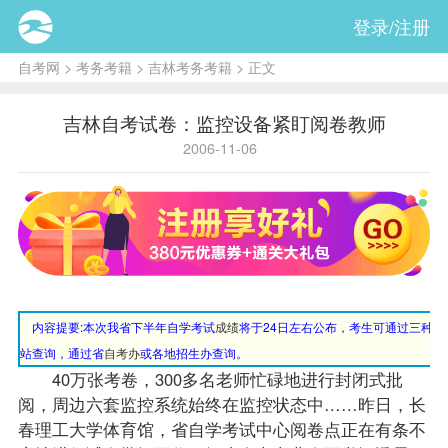
登录/注册
自考网
>
考务考籍
>
吉林考务考籍
> 正文
吉林自考试卷：监控设备紧盯阅卷教师
2006-11-06
内容提要:
本次我省下半年自学考试
成绩
将于24日左右公布，考生可通过三种方
站查询，通过省
自考办
或各地招生办查询。
40万张考卷，300多名
老师
忙碌地进行封闭式批
阅，周边六套监控系统始终在监控状态中……昨日，长
春理工大学体育馆，省自学考试中心阅卷点正在有条不