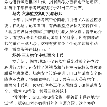
紊地进行试卷批阅工作。据省自考办曹春雨书记透露，
我省下半年自学考试成绩将于24日左右公布。
场内 六套监控紧盯批卷教师
今年，我省自学考试中心阅卷点引进了六套监控系
统，在现场，记者看到，有两套监控设备为旋转作业，
四套监控设备分别固定到四排批卷人员位置，曹书记介
绍，“监控设备甚至能看到试卷上的答案，所有阅卷教
师的举动一览无余，这样有效避免了个别老师搞小动
作、撬卷头等违规行为。”
场外 三人把守 包括两名士兵
据介绍， 阅卷现场不仅有监控系统对整个评卷过
程进行监控，还安排了巡视员和与各主考院校阅卷教师
联系的联络员。场内安全设施先进，门口的试卷安全保
障也不含糊，“在阅卷中心门口，共有三人昼夜把守，
由两名士兵和一位省自考办工作人员组成，确保试卷安
全。”批卷 扫描仪一秒看三张答题卡
“嗖嗖嗖”，ISK自动扫描仪将一摞答题卡迅速地“过
滤”着，据省自考办微机科的陈老师介绍，这个俗称