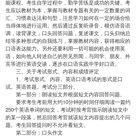
能课程。考生自学过程中，勤学苦练是成功的关键。考
生应以教材为本，掌握与教材专题有关的一定数量的词
汇、习惯表达法和句型，注意学习如何在一定的场合恰
当得体地进行运用。然后通过反复听录音，模仿语音语
调，读背课文，口头回答问题，复述课文，口头归纳总
结等多种形式的自我练习，掌握教材内容，获得相应的
口语表达能力。另外还要利用一切可能的机会使用英
语，如向他人转述自己的所见所闻，与同学、朋友、外
宾等进行英语交谈，逐步在口语实践中学好口语。
三、关于考试形式、内容和
成绩
评定
1、考试形式、内容。英语口语考试的形式是口
试。英语答题。考试分三部分。
第一部分：朗读短文并根据短文内容回答问题。
要求考生考前用大约10分钟的时间仔细阅读一篇约
250个英语单词的短文，考试时按考官指示朗读短文中
的某一段落，然后回答考官就该短文内容提出的几个问
题。考生回答提问时不允许看短文。
第二部分：口头作文