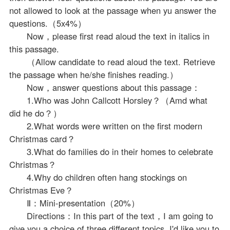
not allowed to look at the passage when yu answer the
questions.（5x4%）
Now，please first read aloud the text in italics in
this passage.
（Allow candidate to read aloud the text. Retrieve
the passage when he/she finishes reading.）
Now，answer questions about this passage：
1.Who was John Callcott Horsley？（Amd what
did he do？）
2.What words were written on the first modern
Christmas card？
3.What do families do in their homes to celebrate
Christmas？
4.Why do children often hang stockings on
Christmas Eve？
Ⅱ：Mini-presentation（20%）
Directions：In this part of the text，I am going to
give you a choice of three different topics. I'd like you to