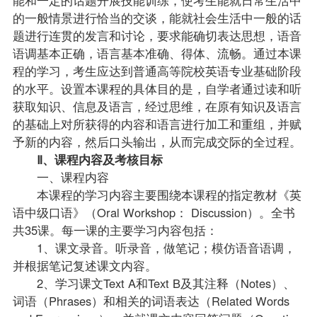
的一般情景进行恰当的交谈，能就社会生活中一般的话
题进行连贯的发言和讨论，要求能确切表达思想，语音
语调基本正确，语言基本准确、得体、流畅。通过本课
程的学习，考生应达到普通高等院校英语专业基础阶段
的水平。设置本课程的具体目的是，自学者通过读和听
获取知识、信息及语言，经过思维，在原有知识及语言
的基础上对所获得的内容和语言进行加工和重组，并赋
予新的内容，然后口头输出，从而完成交际的全过程。
Ⅱ、课程内容及考核目标
一、课程内容
本课程的学习内容主要围绕本课程的指定
教材
《英
语中级口语》（Oral Workshop： Discussion）。全书
共35课。每一课的主要学习内容包括：
1、课文录音。听录音，做
笔记
；模仿语音语调，
并根据笔记复述课文内容。
2、学习课文Text A和Text B及其注释（Notes）、
词语（Phrases）和相关的词语表达（Related Words