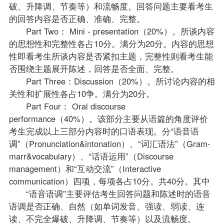
破、升降调、节奏等）和流畅度。回答问题主要看考生
的回答内容是否正确、准确、完整。
Part Two： Mini - presentation（20%）。所谈内容
的思想性和完整性各占10分。满分为20分。内容的思想
性即看考生所谈内容是否紧扣主题，完整性则看考生能
否围绕主题展开陈述，回答是否全面、完整。
Part Three：Discussion（20%）。所讨论内容的相
关性和扩展性各占10争。满分为20分。
Part Four： Oral discourse
performance（40%）。该部分主要从语篇的角度评价
考生完成以上三部分内容时的口语表现。分“语音语
调”（Pronunciation&intonation）、“词汇语法”（Gram-
marr&vocabulary）、“话语运用”（Discourse
management）和“互动交流”（Interactive
communication）四项，每项各占10分。共40分。其中
“语音语调”主要评估考生回答问题和陈述时的语音
语调是否正确、自然（如单词发音、强读、弱读、连
读、不完全爆破、升降调、节奏等）以及流畅度。