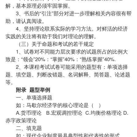
解，基本原理必须牢固掌握。
3、书后的“引注”部分对进一步理解相关内容很有帮
助，请认真阅读。
4、坚持理论联系实际的学习方法。对鲜活的经济
实践的关注将有助于我们对理论的理解。
（三）关于命题和考试的若干规定
1、试卷对不同能力层次要求的
试题
所占的比例大
致是：“领会”20%：“掌握”40%：“熟练掌握”40%.
2、本课程考试试卷可能采用的题型有：单项选择
题、填空题、判断改错题、名词解释、简答题、论述题
等。
附录 题型举例
一、单项选择题
如：马歇尔经济学的核心理论是（ ）
A.货币理论 B.宏观调控理论 C.均衡价格理论 D.
赤字
政策
理论
二、填充题
如：现代企业制度最具典型性和代表性的形式