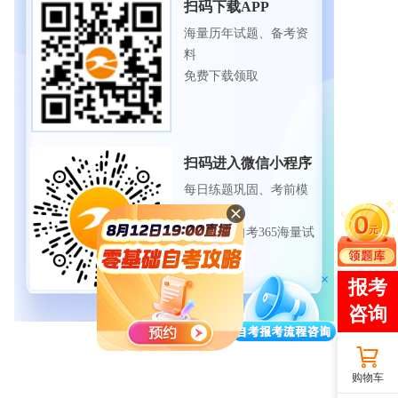
扫码下载APP
海量历年试题、备考资
料
免费下载领取
扫码进入微信小程序
每日练题巩固、考前模
拟实战
免费体验自考365海量试
题
购物车