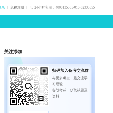
登录
免费注册
24小时客服：4008135555/010-82335555
关注添加
扫码加入备考交流群
与更多考生一起交流学
习经验
备战考试，获取试题及
资料