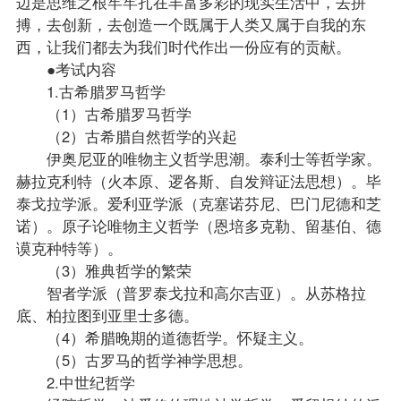
边是思维之根牢牢扎在丰富多彩的现实生活中，去拼
搏，去创新，去创造一个既属于人类又属于自我的东
西，让我们都去为我们时代作出一份应有的贡献。
●考试内容
1.古希腊罗马哲学
（1）古希腊罗马哲学
（2）古希腊自然哲学的兴起
伊奥尼亚的唯物主义哲学思潮。泰利士等哲学家。
赫拉克利特（火本原、逻各斯、自发辩证法思想）。毕
泰戈拉学派。爱利亚学派（克塞诺芬尼、巴门尼德和芝
诺）。原子论唯物主义哲学（恩培多克勒、留基伯、德
谟克种特等）。
（3）雅典哲学的繁荣
智者学派（普罗泰戈拉和高尔吉亚）。从苏格拉
底、柏拉图到亚里士多德。
（4）希腊晚期的道德哲学。怀疑主义。
（5）古罗马的哲学神学思想。
2.中世纪哲学