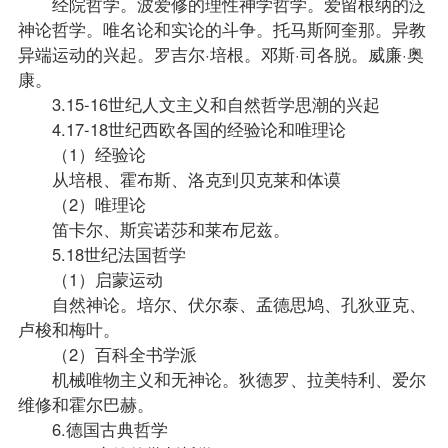
经院哲学。波爱修的理性神学哲学。爱留根纳的泛
神论哲学。唯名论和实论的斗争。托马斯阿奎那。异教
异端运动的兴起。罗吉尔·培根。邓斯·司各脱。威廉·奥
康。
3.15-16世纪人文主义和自然哲学思潮的兴起
4.17-18世纪西欧各国的经验论和唯理论
（1）经验论
从培根、霍布斯、洛克到贝克莱和体谟
（2）唯理论
笛卡尔、斯宾诺莎和莱布尼兹。
5.18世纪法国哲学
（1）启蒙运动
自然神论。培尔、伏尔泰、孟德思鸠、孔狄亚克、
卢梭和梅叶。
（2）百科全书学派
机械唯物主义和无神论。狄德罗、拉美特利、爱尔
维修和霍尔巴赫。
6.德国古典哲学