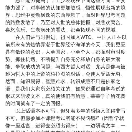
能力强了，对事物的认知更加敏感，悟性展现出新的境
界，思维中灵动飘逸的东西厚积了，而对世界思考问题
的路数发散了，乃至对人世的总体把握，对悲欢离合、
喜怒哀乐、生老病死的看法，都会拓现不同的视域。
在人们讲与时俱进、祖国加入WTO、中国人正在以
前所未有的热情弄潮于世界经济海洋的今天，我们更应
具有敏锐的意识，大至国家，小至个人，都面对审时度
势、抓住机遇、不断提升自身充分释放自身的最大潜
能、争取成功的问题。与西方哲人对话，尤其是像与被
称为哲人中的上帝的柏拉图的对话，会使人受益无穷。
然而，知识易得，智慧难求，转识成慧不只是佛家之
语，是我们大家所必须关注的。如果说通过自学考试的
形式来研读文本，真的使我们有所慧，莘莘学子所花费
的时间就有了一定的回报。
以上话语本不可写，但凭着多年的感悟又觉得非写
不可。但愿参加本
课程
考试者能不畏“艰限”（因哲学就
像一座迷宫，进得去必须出得来），一边研读文本，一