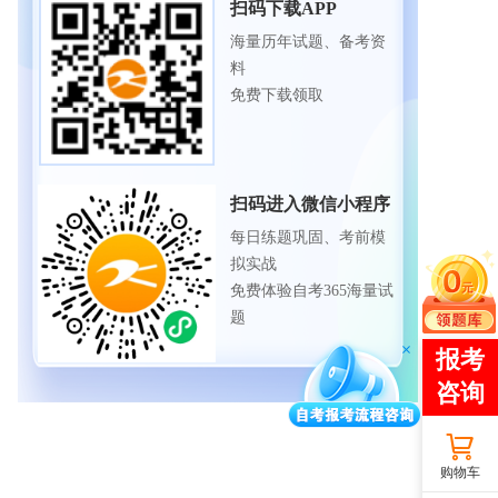
扫码下载APP
海量历年试题、备考资
料
免费下载领取
扫码进入微信小程序
每日练题巩固、考前模
拟实战
免费体验自考365海量试
题
购物车