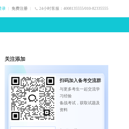
登录
免费注册
24小时客服：4008135555/010-82335555
关注添加
扫码加入备考交流群
与更多考生一起交流学
习经验
备战考试，获取试题及
资料