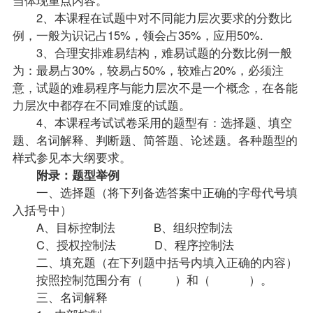
2、本课程在
试题
中对不同能力层次要求的分数比
例，一般为识记占15%，领会占35%，应用50%.
3、合理安排难易结构，难易试题的分数比例一般
为：最易占30%，较易占50%，较难占20%，必须注
意，试题的难易程序与能力层次不是一个概念，在各能
力层次中都存在不同难度的试题。
4、本课程考试试卷采用的题型有：选择题、填空
题、名词解释、判断题、简答题、论述题。各种题型的
样式参见本大纲要求。
附录：题型举例
一、选择题（将下列备选答案中正确的字母代号填
入括号中）
A、目标控制法 B、组织控制法
C、授权控制法 D、程序控制法
二、填充题（在下列题中括号内填入正确的内容）
按照控制范围分有（ ）和（ ）。
三、名词解释