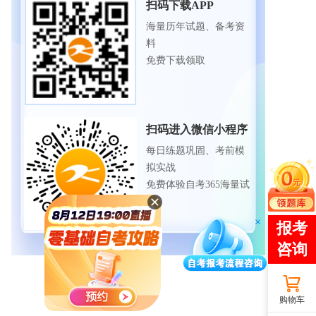
扫码下载APP
海量历年试题、备考资
料
免费下载领取
扫码进入微信小程序
每日练题巩固、考前模
拟实战
免费体验自考365海量试
题
购物车