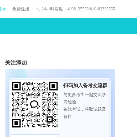
登录
免费注册
24小时客服：4008135555/010-82335555
关注添加
扫码加入备考交流群
与更多考生一起交流学
习经验
备战考试，获取试题及
资料