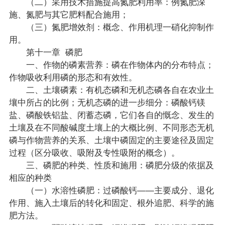
（二）采用技术措施提高氮肥利用率：例氮肥深
施、氮肥与其它肥料配合施用；
（三）氮肥增效剂：概念、作用机理一硝化抑制作
用。
第十一章 磷肥
一、作物的磷素营养：磷在作物体内的分布特点；
作物吸收利用磷的形态和有效性。
二、土壤磷素：有机态磷和无机态磷各自在农业土
壤中所占的比例；无机态磷的进一步细分：磷酸钙镁
盐、磷酸铁铝盐、闭蓄态磷，它们各自的慨念、发生的
土壤及在不同酸碱度土壤上的大概比例、不同形态无机
磷与作物营养的关系、土壤中磷固定的主要途径及固定
过程（区分吸收、吸附及专性吸附的概念）。
三、磷肥的种类、性质和施用：磷肥分级的依据及
相应的种类
（一）水溶性磷肥：过磷酸钙——主要成分、退化
作用、施入土壤后的转化和固定、根外追肥、科学的施
肥方法。