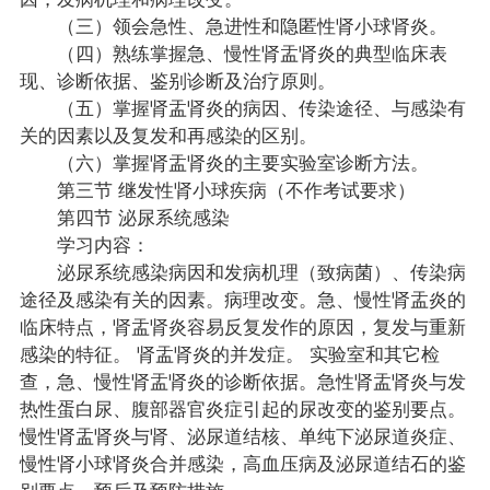
（三）领会急性、急进性和隐匿性肾小球肾炎。
（四）熟练掌握急、慢性肾盂肾炎的典型临床表
现、诊断依据、鉴别诊断及治疗原则。
（五）掌握肾盂肾炎的病因、传染途径、与感染有
关的因素以及复发和再感染的区别。
（六）掌握肾盂肾炎的主要实验室诊断方法。
第三节 继发性肾小球疾病（不作考试要求）
第四节 泌尿系统感染
学习内容：
泌尿系统感染病因和发病机理（致病菌）、传染病
途径及感染有关的因素。病理改变。急、慢性肾盂炎的
临床特点，肾盂肾炎容易反复发作的原因，复发与重新
感染的特征。 肾盂肾炎的并发症。 实验室和其它检
查，急、慢性肾盂肾炎的诊断依据。急性肾盂肾炎与发
热性蛋白尿、腹部器官炎症引起的尿改变的鉴别要点。
慢性肾盂肾炎与肾、泌尿道结核、单纯下泌尿道炎症、
慢性肾小球肾炎合并感染，高血压病及泌尿道结石的鉴
别要点。预后及预防措施。