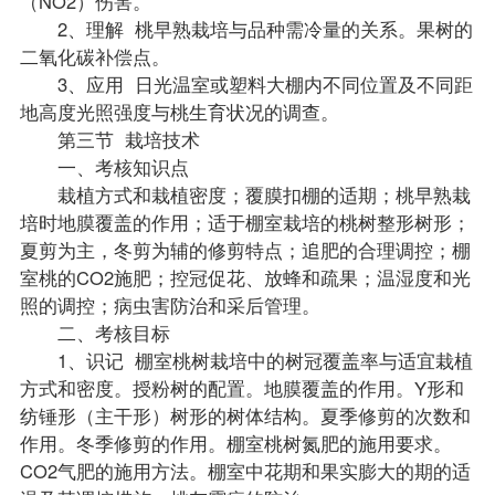
（NO2）伤害。
2、理解 桃早熟栽培与品种需冷量的关系。果树的
二氧化碳补偿点。
3、应用 日光温室或塑料大棚内不同位置及不同距
地高度光照强度与桃生育状况的调查。
第三节 栽培技术
一、考核知识点
栽植方式和栽植密度；覆膜扣棚的适期；桃早熟栽
培时地膜覆盖的作用；适于棚室栽培的桃树整形树形；
夏剪为主，冬剪为辅的修剪特点；追肥的合理调控；棚
室桃的CO2施肥；控冠促花、放蜂和疏果；温湿度和光
照的调控；病虫害防治和采后管理。
二、考核目标
1、识记 棚室桃树栽培中的树冠覆盖率与适宜栽植
方式和密度。授粉树的配置。地膜覆盖的作用。Y形和
纺锤形（主干形）树形的树体结构。夏季修剪的次数和
作用。冬季修剪的作用。棚室桃树氮肥的施用要求。
CO2气肥的施用方法。棚室中花期和果实膨大的期的适