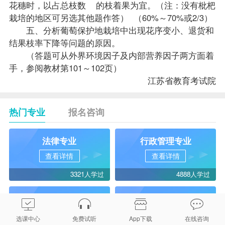
花穗时，以占总枝数 的枝着果为宜。（注：没有枇杷
栽培的地区可另选其他题作答） （60%～70%或2/3）
五、分析葡萄保护地栽培中出现花序变小、退货和
结果枝率下降等问题的原因。
（答题可从外界环境因子及内部营养因子两方面着
手，参阅教材第101～102页）
江苏省教育考试院
热门专业
报名咨询
法律专业
行政管理专业
查看详情
查看详情
3321人学过
4888人学过
工商企业管理
汉语言文学专业
查看详情
查看详情
选课中心
免费试听
App下载
在线咨询