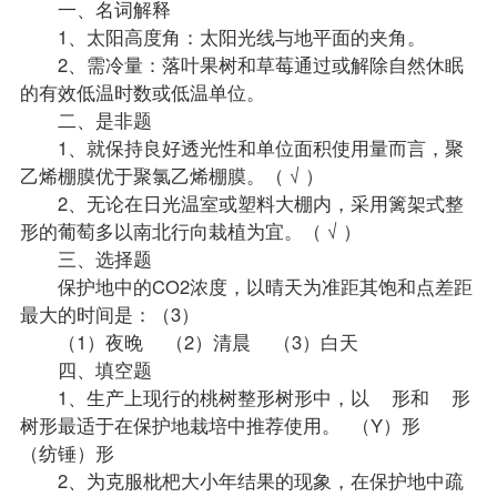
一、名词解释
1、太阳高度角：太阳光线与地平面的夹角。
2、需冷量：落叶果树和草莓通过或解除自然休眠
的有效低温时数或低温单位。
二、是非题
1、就保持良好透光性和单位面积使用量而言，聚
乙烯棚膜优于聚氯乙烯棚膜。（ √ ）
2、无论在日光温室或塑料大棚内，采用篱架式整
形的葡萄多以南北行向栽植为宜。（ √ ）
三、选择题
保护地中的CO2浓度，以晴天为准距其饱和点差距
最大的时间是：（3）
（1）夜晚 （2）清晨 （3）白天
四、填空题
1、生产上现行的桃树整形树形中，以 形和 形
树形最适于在保护地栽培中推荐使用。 （Y）形
（纺锤）形
2、为克服枇杷大小年结果的现象，在保护地中疏