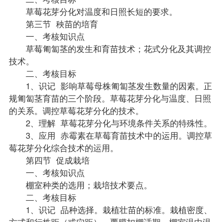
草莓花芽分化对温度和日照长短的要求。
第三节 秧苗的培育
一、考核知识点
草莓匍匐茎的发生和育苗技术；花式分化及其调控
技术。
二、考核目标
1、识记 影响草莓母株匍匐茎发生数量的因素。正
规匍匐茎育苗的三个阶段。草莓花芽分化与温度、日照
的关系。调控草莓花芽分化的技术。
2、理解 草莓花芽分化与环境条件关系的特殊性。
3、应用 赤霉素在草莓育苗技术中的运用。调控草
莓花芽分化综合技术的运用。
第四节 促成栽培
一、考核知识点
棚室种类的选用；栽培技术要点。
二、考核目标
1、识记 品种选择。栽植壮苗的标准。栽植密度、
方式和行株距（或穴距）。覆膜扣棚适期，棚室温中温