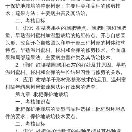
于保护地栽培的整形树形；主要种类和品种的修剪技
术；疏果方法；主要病虫害及其防治。
二、考核目标
1、识记 柑桔类果树的施肥特点。施肥时期和施肥
量。早熟温州蜜柑加温型栽培的施肥特点。开心自然圆
头形、改良开心自然圆头和单干形三种树形的树体结构
特点。早熟温州蜜柑、椪柑和金弹的修剪技术。全面疏
果和局部疏果法。主要病虫害种类及其防治技术。
2、理解 红壤桔园施用石灰的好处及其原因。早熟
温州蜜柑、椪柑和金弹的生长结果习性与修剪的关系。
3、应用 柑桔单干形树形整形技术的运用。温州蜜
柑隔年结果树局部疏果法运作效果的调查。
第九章 枇杷保护地栽培
一、考核知识点
枇杷保护地栽培的类型与品种选择；枇杷对环境条
件的要求；保护地栽培技术要点。
二、考核目标
1、识记 枇杷保护地栽培的两种类型及其品种选