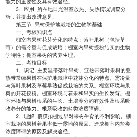
能力的重要性及其有效途径。
3、应用 所在地日光温室放热、失热情况调查分
析，并提出改进意见。
第三节 果树保护地栽培的生物学基础
一、考核知识点
棚室内果树花芽分化的特点；落叶果树（包括草
莓）的需冷量与促成栽培；棚室内果树授粉结实的生物
学特性；棚室果树的营养生理。
二、考核目标
1、识记 主要温带落叶果树、亚热带落叶果树的亚
热带常绿果树在保护地栽培中花芽分化的特点。需冷量
与落叶果树及草莓早熟促成栽培的关系。棚室环境与果
树的开花授粉。棚室环境与着果和果实的生长发育。棚
室环境与果树根系的生长、土壤养分的有效性及根系吸
收养分的能力。根系吸收的盐类浓度障碍。
2、理解 覆膜扣棚过早对果树生育的不利影响。棚
室栽培的果树着果率低于露地的原因。造成棚室内盐类
浓度障碍的原因及解决途径。