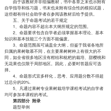
由于该教材并非组编教材，书中各章之末也示附有
自学指导和练习题，书末也未附有综合性的模拟
试题
，
这些都有待社会助学者在参阅该教材后给予提供。
五、关于命题考试的若干规定
1、命题内容不超出本大纲所规定的范围。
2、命题要求包含自学者必须掌握基本理论、基本
知识和基本技能三个方面不能偏废。
3、命题范围虽可涵盖全大纲，但鉴于我省各地所
归属的果树敬慕不同，在主要果树树种上有很大的不
同，如全省很多地区没有柑桔和枇杷的栽培、甜樱桃和
无花果也仅限于局部地区。因此，必要时答题应可选
择。
4、命题形式宜多样化，思考、应用题分数不得超
过总分的20%.
5、凡通过果树专业果树栽培学课程考试的自学者
均可参加本课程的考试。
第四部分 附录
题型举例