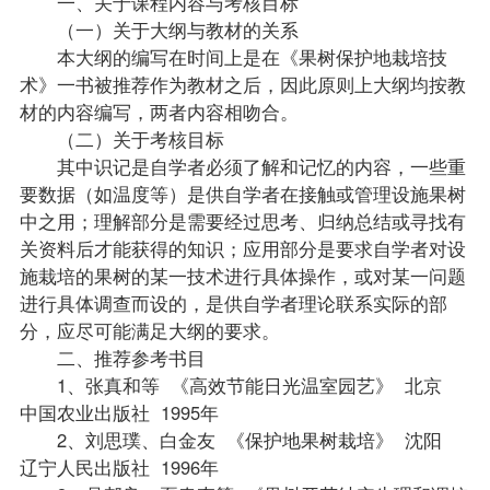
一、关于课程内容与考核目标
（一）关于大纲与
教材
的关系
本大纲的编写在时间上是在《果树保护地栽培技
术》一书被推荐作为教材之后，因此原则上大纲均按教
材的内容编写，两者内容相吻合。
（二）关于考核目标
其中识记是自学者必须了解和记忆的内容，一些重
要数据（如温度等）是供自学者在接触或管理设施果树
中之用；理解部分是需要经过思考、归纳总结或寻找有
关资料后才能获得的知识；应用部分是要求自学者对设
施栽培的果树的某一技术进行具体操作，或对某一问题
进行具体调查而设的，是供自学者理论联系实际的部
分，应尽可能满足大纲的要求。
二、推荐参考书目
1、张真和等 《高效节能日光温室园艺》 北京
中国农业出版社 1995年
2、刘思璞、白金友 《保护地果树栽培》 沈阳
辽宁人民出版社 1996年