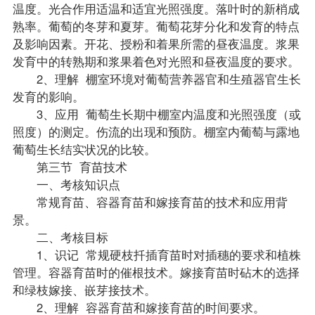
温度。光合作用适温和适宜光照强度。落叶时的新梢成
熟率。葡萄的冬芽和夏芽。葡萄花芽分化和发育的特点
及影响因素。开花、授粉和着果所需的昼夜温度。浆果
发育中的转熟期和浆果着色对光照和昼夜温度的要求。
2、理解 棚室环境对葡萄营养器官和生殖器官生长
发育的影响。
3、应用 葡萄生长期中棚室内温度和光照强度（或
照度）的测定。伤流的出现和预防。棚室内葡萄与露地
葡萄生长结实状况的比较。
第三节 育苗技术
一、考核知识点
常规育苗、容器育苗和嫁接育苗的技术和应用背
景。
二、考核目标
1、识记 常规硬枝扦插育苗时对插穗的要求和植株
管理。容器育苗时的催根技术。嫁接育苗时砧木的选择
和绿枝嫁接、嵌芽接技术。
2、理解 容器育苗和嫁接育苗的时间要求。