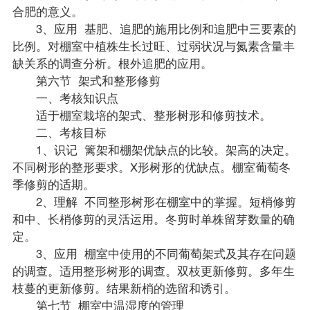
合肥的意义。
3、应用 基肥、追肥的施用比例和追肥中三要素的
比例。对棚室中植株生长过旺、过弱状况与氮素含量丰
缺关系的调查分析。根外追肥的应用。
第六节 架式和整形修剪
一、考核知识点
适于棚室栽培的架式、整形树形和修剪技术。
二、考核目标
1、识记 篱架和棚架优缺点的比较。架高的决定。
不同树形的整形要求。X形树形的优缺点。棚室葡萄冬
季修剪的适期。
2、理解 不同整形树形在棚室中的掌握。短梢修剪
和中、长梢修剪的灵活运用。冬剪时单株留芽数量的确
定。
3、应用 棚室中使用的不同葡萄架式及其存在问题
的调查。适用整形树形的调查。双枝更新修剪。多年生
枝蔓的更新修剪。结果新梢的选留和诱引。
第七节 棚室中温湿度的管理