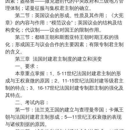
因素；盎格鲁——撒克逊肘代的中央政府和三级地方管
理体制；诺曼征服与集权君主制的确立。
第二节：英国议会的形成、性质及其作用；《大宪
章》的内容与作用：“模范议会”；英国议会的结构及结
构变化；代议制——议会对国王的限制作用。
第三节：都铎王朝和斯图亚特王朝时期王权的强
化；形成国王与议会合作的主要因素；有限专制君主制
的含义。
第三章 法国封建君主制度的建立和演变
一、要求：
本章重点掌握：1、5-11世纪法国封建君主制的形
成与王权衰微的原因；2、11-15世纪法国封建等级君主
制的特点；3、16-17世纪法国封建专制郡主制的强化及
其特点。
二、考试内容：
第一节：法兰克王国的建立与查理曼帝国；卡佩王
朝与法国封建君主制形成；5—11世纪王权衰微的表现
与诸候割据的原因。