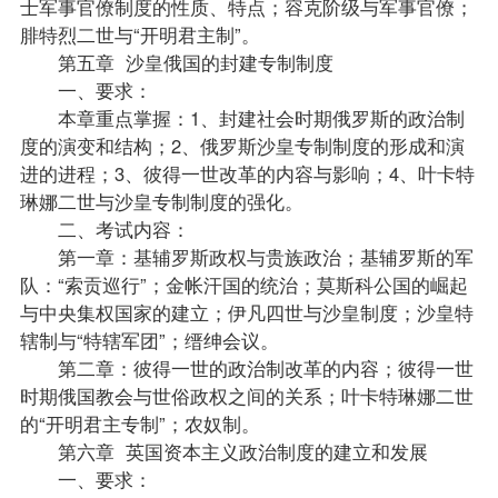
士军事官僚制度的性质、特点；容克阶级与军事官僚；
腓特烈二世与“开明君主制”。
第五章 沙皇俄国的封建专制制度
一、要求：
本章重点掌握：1、封建社会时期俄罗斯的政治制
度的演变和结构；2、俄罗斯沙皇专制制度的形成和演
进的进程；3、彼得一世改革的内容与影响；4、叶卡特
琳娜二世与沙皇专制制度的强化。
二、考试内容：
第一章：基辅罗斯政权与贵族政治；基辅罗斯的军
队：“索贡巡行”；金帐汗国的统治；莫斯科公国的崛起
与中央集权国家的建立；伊凡四世与沙皇制度；沙皇特
辖制与“特辖军团”；缙绅会议。
第二章：彼得一世的政治制改革的内容；彼得一世
时期俄国教会与世俗政权之间的关系；叶卡特琳娜二世
的“开明君主专制”；农奴制。
第六章 英国资本主义政治制度的建立和发展
一、要求：