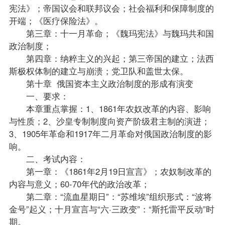
宪法》；帝国议会和联邦议会；社会福利和保障制度的
开端；《医疗保险法》。
第三章：十一月革命；《魏玛宪法》与魏玛共和国
政治制度；
第四章：纳粹主义的兴起；第三帝国的建立；法西
斯极权体制的建立与崩溃；党卫队和盖世太保。
第十章 俄国资本主义政治制度的形成有演变
一、要求：
本章重点掌握：1、1861年农奴改革的内容、影响
与性质；2、沙皇专制制度向资产阶级君主制的演进；
3、1905年革命和1917年二月革命对俄国政治制度的影
响。
二、考试内容：
第一章：《1861年2月19日宣言》；农奴制改革的
内容与意义；60-70年代的政治改革；
第二章：“流血星期日”：“苏维埃”组织形式：“波将
金号”起义；十月宣言与“六·三政变”：“斯托雷平反动”时
期。