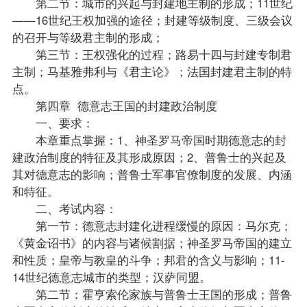
第二节：城市的兴起与封建地主制的形成；11世纪
——16世纪王权加强的途径；封建等级制度、三级会议
的召开与等级君主制的形成；
第三节：王权强化的过程；路易十四与封建专制君
主制；马基雅弗利与《君主论》；法国封建君主制的特
点。
第四章 德意志王国的封建政治制度
一、要求：
本章重点掌握：1、神圣罗马帝国时期德意志的封
建政治制度的特征及其形成原因；2、普鲁士的兴起及
其对德意志的影响；普鲁士军事官僚制度的发展、内涵
和特征。
二、考试内容：
第一节：德意志封建化进程缓慢的原因：马尔克；
《黄金诏书》的内容与诸候割据；神圣罗马帝国的建立
和性质；皇帝与教皇的斗争；邦君的含义与影响；11-
14世纪德意志城市的类型；汉萨同盟。
第二节：霍亨索伦家族与普鲁士王国的形成；普鲁