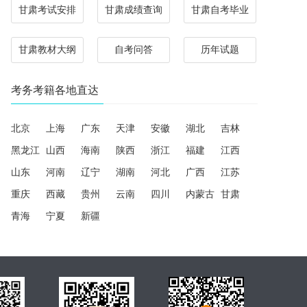
甘肃考试安排
甘肃成绩查询
甘肃自考毕业
甘肃教材大纲
自考问答
历年试题
考务考籍各地直达
北京
上海
广东
天津
安徽
湖北
吉林
黑龙江
山西
海南
陕西
浙江
福建
江西
山东
河南
辽宁
湖南
河北
广西
江苏
重庆
西藏
贵州
云南
四川
内蒙古
甘肃
青海
宁夏
新疆