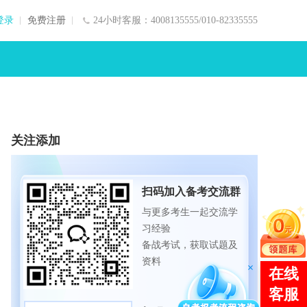
登录
免费注册
24小时客服：4008135555/010-82335555
关注添加
扫码加入备考交流群
与更多考生一起交流学
习经验
备战考试，获取试题及
资料