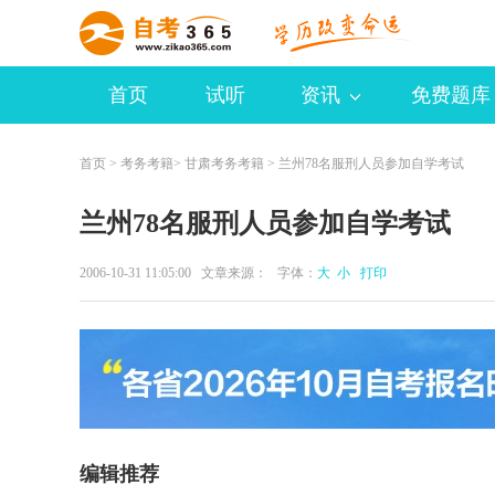
首页
试听
资讯
免费题库
首页
>
考务考籍
>
甘肃考务考籍
> 兰州78名服刑人员参加自学考试
兰州78名服刑人员参加自学考试
2006-10-31 11:05:00 文章来源： 字体：
大
小
打印
编辑推荐