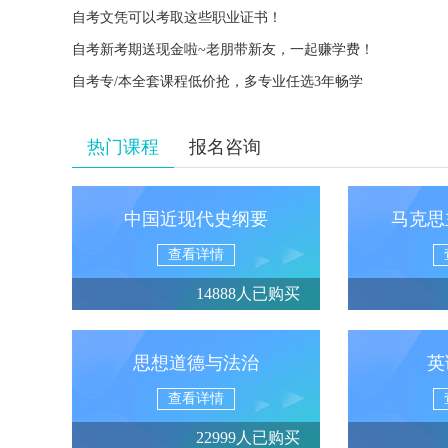
自考文凭可以考取这些职业证书！
自考新考期送现金啦~老朋带新友，一起赚学费！
自考专/本全套课程低价抢，多专业任选3年畅学
热门课程
报名咨询
中国近现代史纲要
马克思
查看详情
14888人已购买
思想道德与法治
英
查看详情
22999人已购买