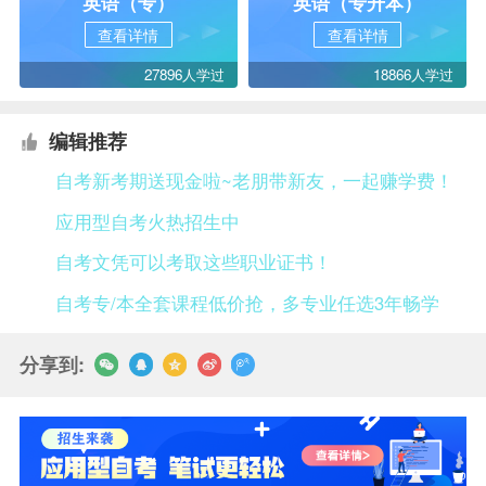
英语（专）
英语（专升本）
查看详情
查看详情
27896人学过
18866人学过
编辑推荐
自考新考期送现金啦~老朋带新友，一起赚学费！
应用型自考火热招生中
自考文凭可以考取这些职业证书！
自考专/本全套课程低价抢，多专业任选3年畅学
分享到: