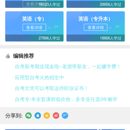
查看详情
16523人学过
29956人学过
英语（专）
英语（专升本）
查看详情
查看详情
27896人学过
18866人学过
编辑推荐
自考新考期送现金啦~老朋带新友，一起赚学费！
应用型自考火热招生中
自考文凭可以考取这些职业证书！
自考专/本全套课程低价抢，多专业任选3年畅学
分享到: