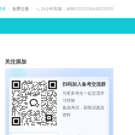
登录
免费注册
24小时客服：4008135555/010-82335555
关注添加
扫码加入备考交流群
与更多考生一起交流学
习经验
备战考试，获取试题及
资料