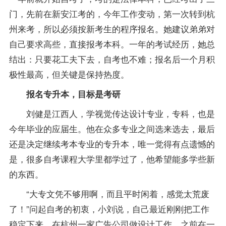
门，先前在新安江考的，今年工作变动，第一次转到杭
州来考，所以必须按新考生的程序报名。她建议弟弟对
自己要求高些，直接
报考
本科。一年的考试经历，她总
结出：只要花工夫下去，自考也不难；报名后一个月积
极性最高，但关键是保持热度。
报名专升本，目标是考研
刘健是江西人，学视觉传达设计专业，专科，也是
今年毕业的应届生。他在众多专业之间选来选去，最后
还是决定继续考本专业的专升本，唯一觉得有点遗憾的
是，很多自考
课程
大学里都学过了，他希望能多学些新
的东西。
“大专文凭不够用啊，而且平时闲着，感觉太荒废
了！”问起自考的初衷，小刘说，自己最近刚刚把工作
稳定下来，在杭州一家广告公司做设计工作，之前在一