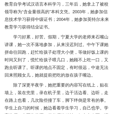
教育自学考试汉语言本科学习，三年后，她拿上了被校
领导称为“含金量很高的”本科文凭。2003年，她参加信
息技术学习获得中级证书；2004年，她参加英特尔未来
教育学习获得结业证书。
学习好累，好苦。假期，宁夏大学的老师来石嘴山
讲课，她一次不落地参加，从来没迟到过。中午下课她
拼命往回跑，赶忙给孩子处理大小便，等做好饭上课的
时间又到了，慌忙给孩子喂几口，她顾不上吃一口，又
跑去听课了。听课的地点不固定，有时很远，中途无法
回来照顾女儿，她就提前把吃的放在孩子嘴边。
除了深更半夜学，她把重要的内容写在纸上，贴在
墙上，装在兜里，录在机子里，边干活边看、边听，走
在路上也看，几次险些撞了车，脚下绊倒是常有的事。
学生上自习的时候，她边看着学生学习，自己也学。学