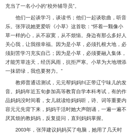
充当了一名小小的“校外辅导员”。
他们一起谈学习，谈读书；他们一起谈歌曲，听音
乐。张萍说她更爱听《小草》这首歌：“怀着一颗像小
草一样的心，从不寂寞，从不烦恼。身边有那么多好人
关心我，让我很幸福。因为是小草，必须扎根大地，必
须刻苦学习充实自己；因为是小草，必须要融入集体，
才能芳草连天，经历风雨，抗拒严寒。小草为大地增添
一抹碧绿，我也要努力。”
教师普通话测试，元元帮妈妈纠正带辽宁味儿的发
音。妈妈年近五旬参加高等教育自学本科考试，有的作
品妈妈没时间看，女儿就读给妈妈听，诗、词等重要内
容元元先背下来，妈妈干活时她大声朗诵，一遍一遍不
厌其烦的教妈妈，反复提问，直到妈妈掌握。
2003年，张萍建议妈妈买了电脑，她用了几天时