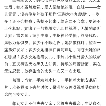
世后，她才轰然发觉，爱人留给她的唯一血脉———女
儿元元，没有像别的孩子那样“三翻六坐九爬爬”，一岁
多了还不会翻身，头抬不起来，给东西不会拿，更谈不
上坐和站。她疯了一般抱着女儿四处就医，无情的诊断
让她五雷轰顶：黄胆中毒，中枢神经受损，终身残疾。
凤歌万念俱灰。多少个不眠之夜，她斜依枕畔，望着一
盏孤灯发呆；多少次她徘徊在黄河岸边，问苍天她的路
在哪里？多少次她抱着女儿，来到几十里外爱人的坟冢
前，直哭得昏天地黑失去知觉。持续的痛苦折磨，实在
无法忍受，放弃生命的念头一次又一次出现。
然而，当她一手端着水杯，一手抓着大把安眠药
片，准备吞服下去的时候，呆滞的双眸凝视着受病痛折
磨的可怜女儿。
想到女儿不但失去父亲，又将失去母亲，生活多么