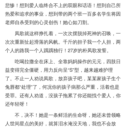
悲惨！想到爱人临终合不上的双眼和话语！想到自己所
热爱和追求的事业，想到带的两个班一百多名学生将因
老师自杀受到的心灵创伤！她心如刀割。
凤歌就这样挣扎着，一次次摆脱掉死神的召唤，一
次次重新扯起滑落的风帆。千斤的担子我一个人担，两
个人的路我一个人踽踽独行！27岁的朴凤歌发誓。
吃喝拉撒全在床上、全靠妈妈操作的元元，四肢日
益变得完全僵硬，用力反向呈“S”型，越来越难护理
了。不止一人劝说凤歌，放弃孩子吧，某某家孩子生个
兔唇都“处理”了，何况你的孩子病那么严重，活着也是
受罪。还有人劝道，没孩子拖累了你还能找个爱人，你
还年轻呀！
不，决不！她是一条鲜活的生命呀，她还未曾领略
人世间星点的美好，就算泪水淹没天地，我也不会放