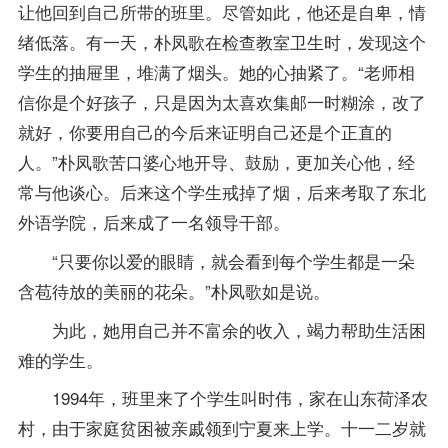
让他回到自己所带的班里。尽管如此，他还是自卑，情
绪低落。有一天，朴凤歌在检查教室卫生时，发现这个
学生的抽屉里，堆满了烟头。她的心抽紧了。“老师相
信你是个好孩子，只是因为太喜欢集邮一时糊涂，改了
就好，你要用自己的今后来证明自己还是个正直的
人。”朴凤歌苦口婆心地开导、鼓励，更加关心他，经
常与他谈心。后来这个学生戒掉了烟，后来考取了东北
外语学院，后来成了一名领导干部。
“只要你以爱的眼睛，就会看到每个学生都是一朵
含苞待放的美丽的花朵。”朴凤歌如是说。
为此，她用自己并不富余的收入，竭力帮助生活困
难的学生。
1994年，班里来了个学生叫时伟，家在山东荷泽农
村，由于家庭贫困被亲戚领到宁夏来上学。十一二岁就