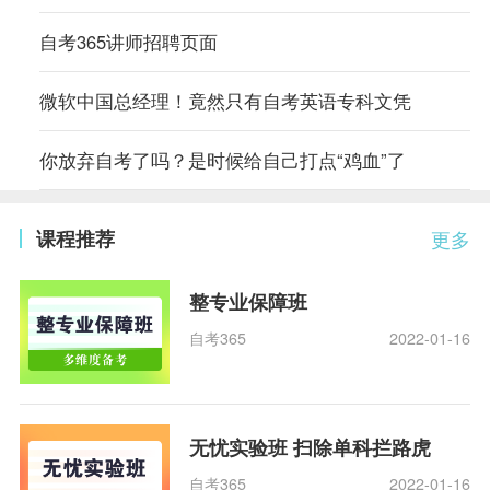
自考365讲师招聘页面
微软中国总经理！竟然只有自考英语专科文凭
你放弃自考了吗？是时候给自己打点“鸡血”了
课程推荐
更多
整专业保障班
自考365
2022-01-16
无忧实验班 扫除单科拦路虎
自考365
2022-01-16