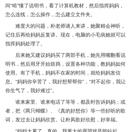
间“啃”懂了说明书，看了计算机
教材
，然后指挥妈妈，
怎么连线，怎么操作，怎么建立文件夹。
难度大的问题，朴老师请人来讲，她聚精会神听，
记住后再给妈妈反复讲。现在，电脑的小毛病她就可以
指挥妈妈处理了。
后来她又建议妈妈买了两部手机，她先用嘴翻看说
明书，然后用牙开始鼓捣，设置各种功能，教妈妈如何
使用。有了手机，妈妈不在家的时间，就给妈妈发信
息。“妈妈你辛苦了，我好想帮帮你”，“对不起你，我让
你生气了，我好难过”。
谁来家里、谁来电话了等等，都及时告诉妈妈；或
者，把《两只蝴蝶》、《真的好想你》等一些好听的歌
词，发过去让妈妈欣赏。让朴凤歌好欣慰，好幸福。
“妈妈太累了。真的，我更大的愿望就是能站起