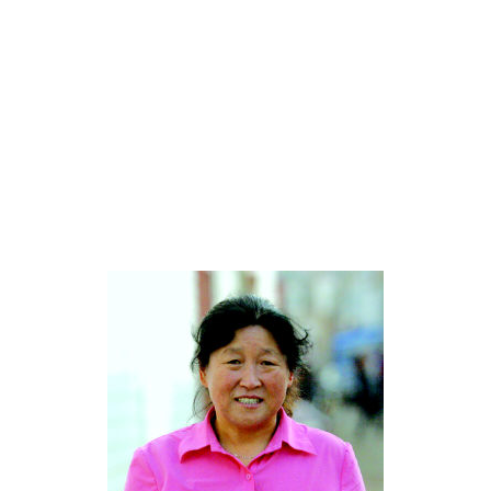
的伟
大，
用朴
实和
奉献
铸就
了师
德与
师
魂。