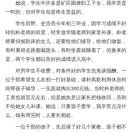
她说，学生中许多是矿区困难职工子女，我辛苦是
一时的，但对学生却是终生受益的。
学生田野、史浩亮今年初三毕业，因学习成绩不好
转到朴老师的班里，经常放学随老师到家里补课。朴老
师要伺候卧床的女儿，还要给他们
辅导
，给他们做饭，
有时累得走路都栽跟头，有时坐着就睡着了，但换来的
是，两个学生都以良好的成绩进入高中。
对穷学生不收费，对条件好的学生也免谈报酬。一
位干部希望女儿在初一打好基础，请朴凤歌利用休息时
间帮孩子辅导，一见面就掏出300元钱。当时朴老师的
工资也就百元左右，但是她执意让家长把钱收回，否则
不给她女儿补课。她说，只要孩子爱学，我辛苦点没什
么，钱有用完时，人要长相处。
一位干部的孩子，先后请了好几个家教，孩子都不