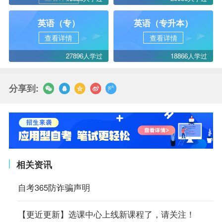
英语（专）
英语（专升本）
查看详情
查看详情
27896人学过
18866人学过
分享到:
相关资讯
自考365防诈骗声明
【更近更新】选课中心上线新课程了，请关注！