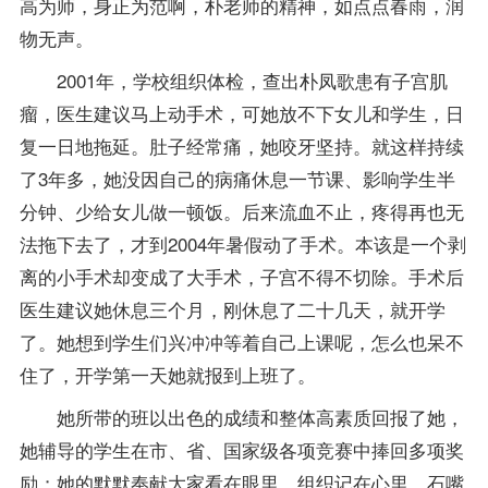
高为师，身正为范啊，朴老师的精神，如点点春雨，润
物无声。
2001年，学校组织体检，查出朴凤歌患有子宫肌
瘤，医生建议马上动手术，可她放不下女儿和学生，日
复一日地拖延。肚子经常痛，她咬牙坚持。就这样持续
了3年多，她没因自己的病痛休息一节课、影响学生半
分钟、少给女儿做一顿饭。后来流血不止，疼得再也无
法拖下去了，才到2004年暑假动了手术。本该是一个剥
离的小手术却变成了大手术，子宫不得不切除。手术后
医生建议她休息三个月，刚休息了二十几天，就开学
了。她想到学生们兴冲冲等着自己上课呢，怎么也呆不
住了，开学第一天她就报到上班了。
她所带的班以出色的成绩和整体高素质回报了她，
她辅导的学生在市、省、国家级各项竞赛中捧回多项奖
励；她的默默奉献大家看在眼里，组织记在心里，石嘴