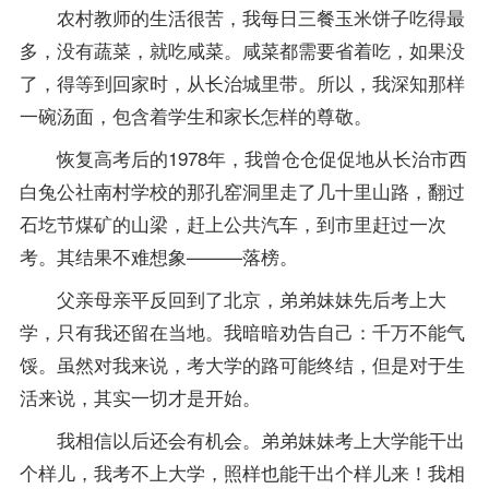
农村教师的生活很苦，我每日三餐玉米饼子吃得最
多，没有蔬菜，就吃咸菜。咸菜都需要省着吃，如果没
了，得等到回家时，从长治城里带。所以，我深知那样
一碗汤面，包含着学生和家长怎样的尊敬。
恢复高考后的1978年，我曾仓仓促促地从长治市西
白兔公社南村学校的那孔窑洞里走了几十里山路，翻过
石圪节煤矿的山梁，赶上公共汽车，到市里赶过一次
考。其结果不难想象———落榜。
父亲母亲平反回到了北京，弟弟妹妹先后考上大
学，只有我还留在当地。我暗暗劝告自己：千万不能气
馁。虽然对我来说，考大学的路可能终结，但是对于生
活来说，其实一切才是开始。
我相信以后还会有机会。弟弟妹妹考上大学能干出
个样儿，我考不上大学，照样也能干出个样儿来！我相