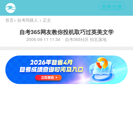
登录/注册
首页
>
自考同路人
> 正文
自考365网友教你投机取巧过英美文学
2006-09-11 11:34 自考365社区 怕瓦落地
内
容提
要:
在
对付
考试
方
面，
自考
365
的网
友可