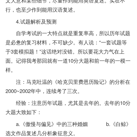
文大意和某些细节，尽量作到能用英语复述。实在不
行，也至少作到能用汉语复述。
4.试题解析及预测
自学考试的一大特点就是重复率高，所以历年
试题
是必惫的复习材料，不可缺少。有人说：“一套试题等
于3套模拟题！”这话绝对没错。所以要花大力气在上
面。记得我考那回就有一道10分大题和前一年的一模一
样。
注：马克吐温的《哈克贝里费恩历险记》的分析在
2000~2002年中，连续考了三次。
经验：注意历年试题，尤其是去年的。去年的10分
大题大致如下：
a.《傲慢与偏见》中的三种婚姻 b.《白鲸》
选文作品复述几分析象征意义。