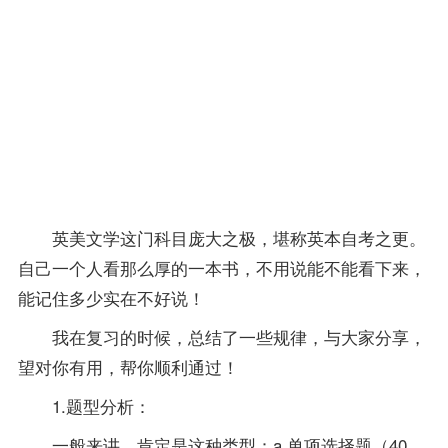
给也
考这
门
课
程
的
你，
带来
一些
启
发。
英美文学这门科目庞大之极，堪称英本自考之更。
自己一个人看那么厚的一本书，不用说能不能看下来，
能记住多少实在不好说！
我在
复习
的时候，总结了一些规律，与大家分享，
望对你有用，帮你顺利通过！
1.题型分析：
一般来讲，肯定是这种类型：a.单项选择题（40