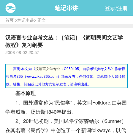
笔记串讲
登录/注册
首页
>
笔记串讲
> 正文
汉语言专业自考文丛：［笔记］《简明民间文艺学
教程》复习纲要
2006-08-02 20:57
声明:本文为《
汉语言文学专业
（C050105）自学考试参考文丛》作者授
权自考365
（
www.zikao365.com
）
独家发布，任何媒体、网站或个人如须转
载、链接、转贴或以其他方式复制发表，请注明出处。
基本原理
1、国外通常称为“民俗学”，英文叫Folklore.由英国
学者威廉。汤姆斯1846年提出。
2、20世纪初期，美国民俗学家森纳尔（Sumner）
在其名著《民俗学》中创造了一个新词folkways，以代