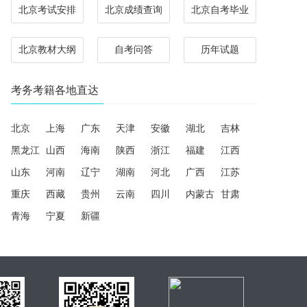
北京考试安排
北京成绩查询
北京自考毕业
北京教材大纲
自考问答
历年试题
考务考籍各地直达
北京
上海
广东
天津
安徽
湖北
吉林
黑龙江
山西
海南
陕西
浙江
福建
江西
山东
河南
辽宁
湖南
河北
广西
江苏
重庆
西藏
贵州
云南
四川
内蒙古
甘肃
青海
宁夏
新疆