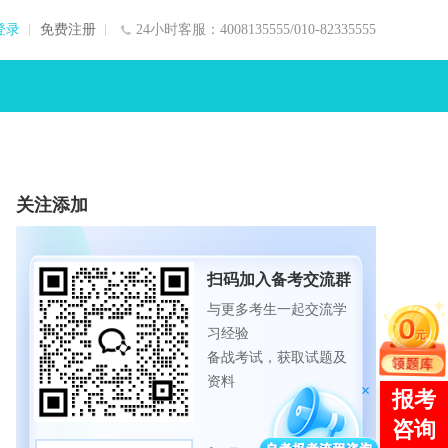
登录
免费注册
24小时客服：4008135555/010-82335555
关注添加
扫码加入备考交流群
与更多考生一起交流学
习经验
备战考试，获取试题及
资料