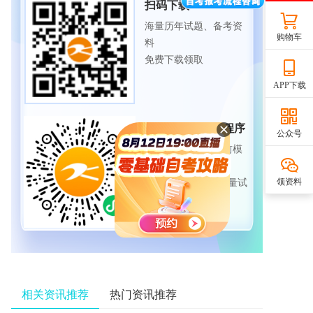
扫码下载APP
海量历年试题、备考资
购物车
料
免费下载领取
APP下载
扫码进入微信小程序
公众号
每日练题巩固、考前模
拟实战
领资料
免费体验自考365海量试
题
相关资讯推荐
热门资讯推荐