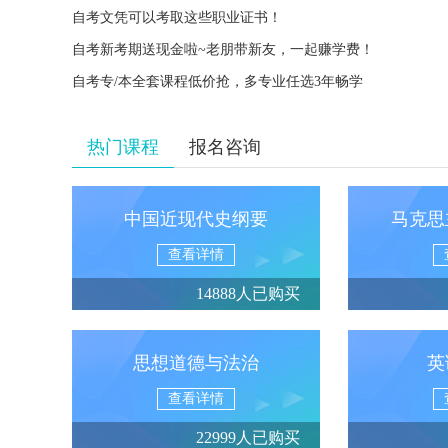
自考文凭可以考取这些职业证书！
自考新考期送现金啦~老朋带新友，一起赚学费！
自考专/本全套课程低价抢，多专业任选3年畅学
热门课程
报名咨询
中国近现代史纲要
马克思
查看详情
14888人已购买
思想道德与法治
英
查看详情
22999人已购买