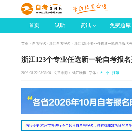
首页
试听
资讯
免费题库
首页
>
自考报名
>
浙江自考报名
> 浙江123个专业任选新一轮自考报名
浙江123个专业任选新一轮自考报名
2006-08-22 08:36:00 文章来源： 钱江晚报 字体：
大
小
打印
内容提要:
杭州市将进行今年10月自考补报名，持有杭州准考证的考生，