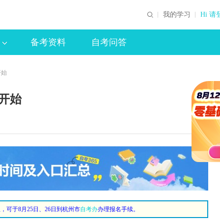
我的学习
Hi 请
备考资料
自考问答
开始
开始
可于8月25日、26日到杭州市
自考办
办理报名手续。