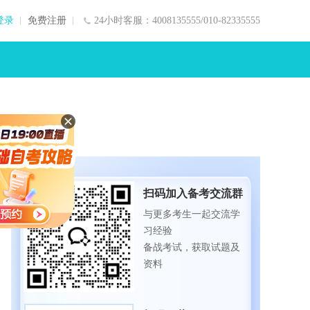
登录
免费注册
24小时客服：4008135555/010-82335555
关注添加
扫码加入备考交流群
与更多考生一起交流学
习经验
备战考试，获取试题及
资料