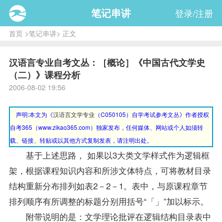
笔记串讲
登录/注册
首页
>
笔记串讲
> 正文
汉语言专业自考文丛：［概论］《中国古代文学史
（二）》课程分析
2006-08-02 19:56
声明:本文为《
汉语言文学专业
（C050105）自学考试参考文丛》作者授权
自考365（
www.zikao365.com
）独家发布，任何媒体、网站或个人如须转
载、链接、转贴或以其他方式复制发表，请注明出处。
基于上述思路， 如果以3大类文学样式作为逻辑框
架，根据
课程
知识内容和所涉文体特点，可将
教材
目录
结构重新分布排列如表2－2－1。表中，与原课程章节
排列顺序有所调整的标题分别用括号“「」”加以标示。
附带说明的是：文学理论批评在逻辑结构目录表中